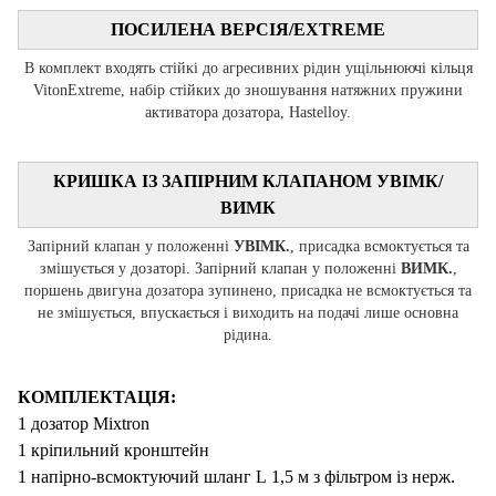
ПОСИЛЕНА ВЕРСІЯ/
EXTREME
В комплект входять стійкі до агресивних рідин ущільнюючі кільця
VitonExtreme, набір стійких до зношування натяжних пружини
активатора дозатора, Hastelloy.
КРИШКА ІЗ ЗАПІРНИМ КЛАПАНОМ УВІМК/
ВИМК
Запірний клапан у положенні
УВІМК.
, присадка всмоктується та
змішується у дозаторі. Запірний клапан у положенні
ВИМК.
,
поршень двигуна дозатора зупинено, присадка не всмоктується та
не змішується, впускається і виходить на подачі лише основна
рідина.
К
ОМПЛЕКТАЦІЯ:
1 дозатор Mixtron
1 кріпильний кронштейн
1 напірно-всмоктуючий шланг
L
1,5 м
з фільтром із
нерж
.