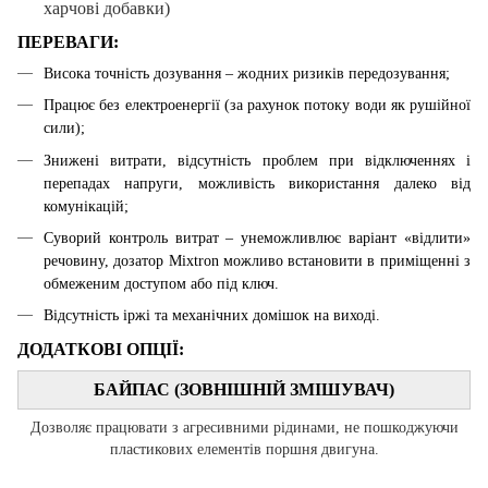
харчові добавки)
ПЕРЕВАГИ:
Висока точність дозування – жодних ризиків передозування;
Працює без електроенергії (за рахунок потоку води як рушійної
сили);
З
нижені витрати, відсутність проблем при відключеннях і
перепадах напруги, можливість використання далеко від
комунікацій;
Суворий контроль витрат –
унеможливлює варіант «відлити»
речовину, дозатор
Mixtron
можливо встановити в приміщенні з
обмеженим доступом або під ключ.
Відсутність іржі та механічних домішок на виході.
ДОДАТКОВІ ОПЦІЇ:
БАЙПАС (ЗОВНІШНІЙ ЗМІШУВАЧ)
Дозволяє працювати з агресивними рідинами, не пошкоджуючи
пластикових елементів поршня двигуна.