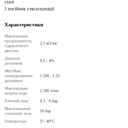
сталі
1 посібник з експлуатації
Характеристики
Максимальна
продуктивність
2,5 м3/час
гідравлічного
двигуна
Діапазон
0,5 - 4%
дозування
Мін/Макс
співвідношення
1:200 ; 1:25
дозування:
Максимальна
2.500 л/час
витрата води
Робочий тиск
0,3 - 6 бар
Максимальний
10 бар
статичний тиск
Температура
5°- 40°С