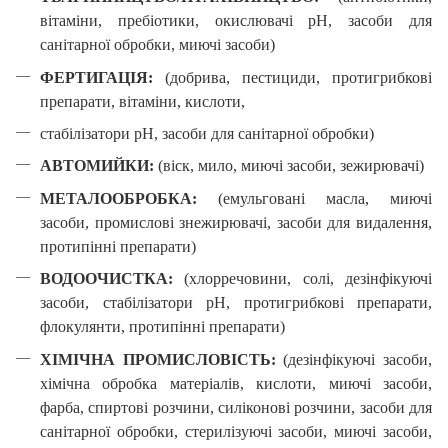
вітаміни, пребіотики, окислювачі pH, засоби для
санітарної обробки, миючі засоби)
ФЕРТИГАЦІЯ:
(добрива, пестициди, протигрибкові
препарати, вітаміни, кислоти,
стабілізатори pH, засоби для санітарної
обробки)
А
ВТОМИЙКИ:
(віск, мило, миючі засоби, зежирювачі)
М
ЕТАЛООБРОБКА:
(емульговані масла, миючі
засоби, промислові знежирювачі, засоби для видалення,
протипінні препарати)
ВОДООЧИСТКА:
(
х
лорречовини, солі, дезінфікуючі
засоби, стабілізатори pH, протигрибкові препарати,
флокулянти, протипінні препарати)
ХІМІЧНА ПРОМИСЛОВІСТЬ:
(дезінфікуючі засоби,
хімічна обробка матеріалів, кислоти, миючі засоби,
фарба, спиртові розчини, силіконові розчини, засоби для
санітарної обробки, стерилізуючі засоби, миючі засоби,