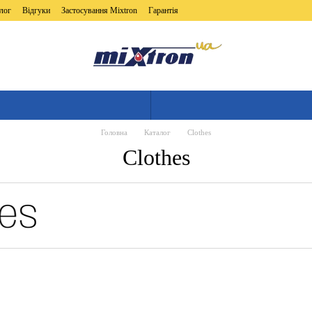
лог
Відгуки
Застосування Mixtron
Гарантія
Головна
Каталог
Clothes
Clothes